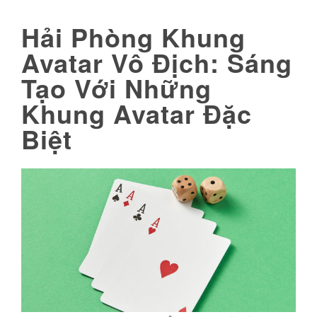
Hải Phòng Khung
Avatar Vô Địch: Sáng
Tạo Với Những
Khung Avatar Đặc
Biệt