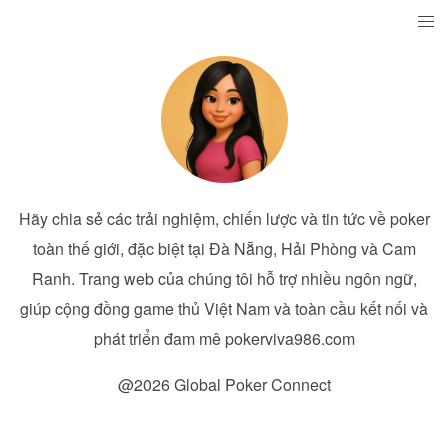
Hãy chia sẻ các trải nghiệm, chiến lược và tin tức về poker
toàn thế giới, đặc biệt tại Đà Nẵng, Hải Phòng và Cam
Ranh. Trang web của chúng tôi hỗ trợ nhiều ngôn ngữ,
giúp cộng đồng game thủ Việt Nam và toàn cầu kết nối và
phát triển đam mê pokerviva986.com
@2026 Global Poker Connect