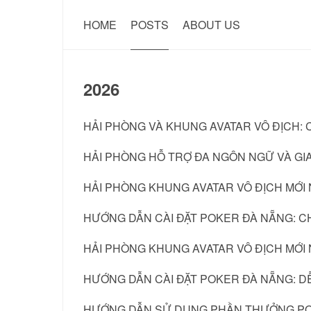
HOME
POSTS
ABOUT US
2026
HẢI PHÒNG VÀ KHUNG AVATAR VÔ ĐỊCH:
HẢI PHÒNG HỖ TRỢ ĐA NGÔN NGỮ VÀ GI
HẢI PHÒNG KHUNG AVATAR VÔ ĐỊCH MỚI 
HƯỚNG DẪN CÀI ĐẶT POKER ĐÀ NẴNG: CH
HẢI PHÒNG KHUNG AVATAR VÔ ĐỊCH MỚI N
HƯỚNG DẪN CÀI ĐẶT POKER ĐÀ NẴNG: 
HƯỚNG DẪN SỬ DỤNG PHẦN THƯỞNG PO