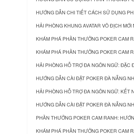
HƯỚNG DẪN CHI TIẾT CÁCH SỬ DỤNG P
HẢI PHÒNG KHUNG AVATAR VÔ ĐỊCH MỚI 
KHÁM PHÁ PHẦN THƯỞNG POKER CAM R
KHÁM PHÁ PHẦN THƯỞNG POKER CAM R
HẢI PHÒNG HỖ TRỢ ĐA NGÔN NGỮ: ĐẶC Đ
HƯỚNG DẪN CÀI ĐẶT POKER ĐÀ NẴNG N
HẢI PHÒNG HỖ TRỢ ĐA NGÔN NGỮ: KẾT N
HƯỚNG DẪN CÀI ĐẶT POKER ĐÀ NẴNG N
PHẦN THƯỞNG POKER CAM RANH: HƯỚN
KHÁM PHÁ PHẦN THƯỞNG POKER CAM RA