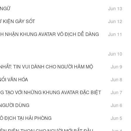
 NGỮ
Jun 13
Ự KIỆN GÂY SỐT
Jun 12
CH NHẬN KHUNG AVATAR VÔ ĐỊCH DỄ DÀNG
Jun 11
Jun 10
NHẤT: TIN VUI DÀNH CHO NGƯỜI HÂM MỘ
Jun 9
NỐI VĂN HÓA
Jun 8
G TẠO VỚI NHỮNG KHUNG AVATAR ĐẶC BIỆT
Jun 7
 NGƯỜI DÙNG
Jun 6
 ĐỊCH TẠI HẢI PHÒNG
Jun 5
N ĐIỆN THOẠI CHO NGƯỜI MỚI BẮT ĐẦU
Jun 4