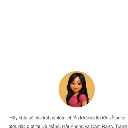
Hãy chia sẻ các trải nghiệm, chiến lược và tin tức về poker
giới, đặc biệt tại Đà Nẵng, Hải Phòng và Cam Ranh. Tran