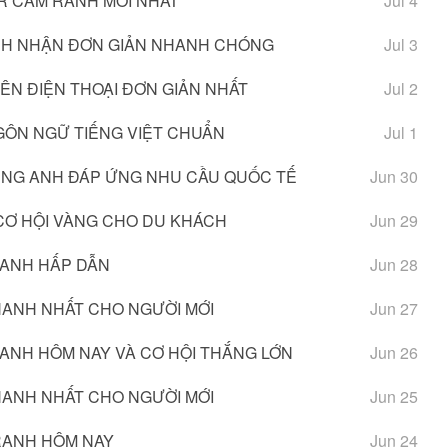
 CAM RANH MỚI NHẤT
Jul 4
ÁCH NHẬN ĐƠN GIẢN NHANH CHÓNG
Jul 3
ÊN ĐIỆN THOẠI ĐƠN GIẢN NHẤT
Jul 2
GÔN NGỮ TIẾNG VIỆT CHUẨN
Jul 1
ẾNG ANH ĐÁP ỨNG NHU CẦU QUỐC TẾ
Jun 30
CƠ HỘI VÀNG CHO DU KHÁCH
Jun 29
ANH HẤP DẪN
Jun 28
HANH NHẤT CHO NGƯỜI MỚI
Jun 27
NH HÔM NAY VÀ CƠ HỘI THẮNG LỚN
Jun 26
HANH NHẤT CHO NGƯỜI MỚI
Jun 25
RANH HÔM NAY
Jun 24