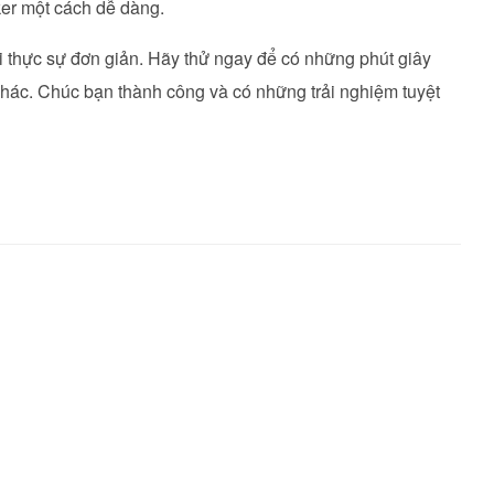
ker một cách dễ dàng.
i thực sự đơn giản. Hãy thử ngay để có những phút giây
ơi khác. Chúc bạn thành công và có những trải nghiệm tuyệt