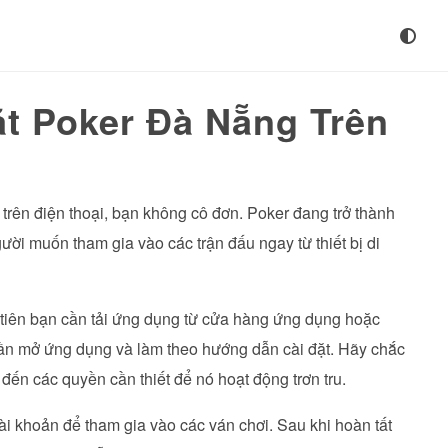
t Poker Đà Nẵng Trên
trên điện thoại, bạn không cô đơn. Poker đang trở thành
gười muốn tham gia vào các trận đấu ngay từ thiết bị di
u tiên bạn cần tải ứng dụng từ cửa hàng ứng dụng hoặc
 cần mở ứng dụng và làm theo hướng dẫn cài đặt. Hãy chắc
ến các quyền cần thiết để nó hoạt động trơn tru.
ài khoản để tham gia vào các ván chơi. Sau khi hoàn tất