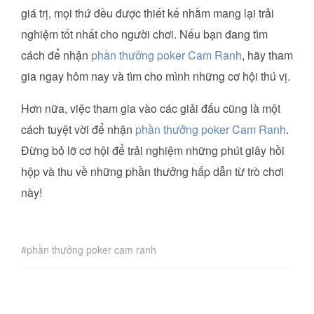
giá trị, mọi thứ đều được thiết kế nhằm mang lại trải
nghiệm tốt nhất cho người chơi. Nếu bạn đang tìm
cách để nhận
phần thưởng poker Cam Ranh
, hãy tham
gia ngay hôm nay và tìm cho mình những cơ hội thú vị.
Hơn nữa, việc tham gia vào các giải đấu cũng là một
cách tuyệt vời để nhận
phần thưởng poker Cam Ranh
.
Đừng bỏ lỡ cơ hội để trải nghiệm những phút giây hồi
hộp và thu về những phần thưởng hấp dẫn từ trò chơi
này!
phần thưởng poker cam ranh