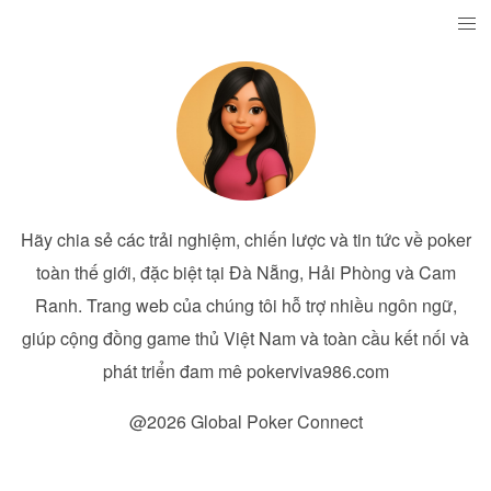
Hãy chia sẻ các trải nghiệm, chiến lược và tin tức về poker
toàn thế giới, đặc biệt tại Đà Nẵng, Hải Phòng và Cam
Ranh. Trang web của chúng tôi hỗ trợ nhiều ngôn ngữ,
giúp cộng đồng game thủ Việt Nam và toàn cầu kết nối và
phát triển đam mê pokerviva986.com
@2026 Global Poker Connect