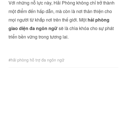
Với những nỗ lực này, Hải Phòng không chỉ trở thành
một điểm đến hấp dẫn, mà còn là nơi thân thiện cho
mọi người từ khắp nơi trên thế giới. Một
hải phòng
giao diện đa ngôn ngữ
sẽ là chìa khóa cho sự phát
triển bền vững trong tương lai.
hải phòng hỗ trợ đa ngôn ngữ