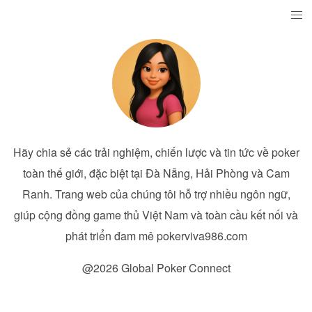
Hãy chia sẻ các trải nghiệm, chiến lược và tin tức về poker
toàn thế giới, đặc biệt tại Đà Nẵng, Hải Phòng và Cam
Ranh. Trang web của chúng tôi hỗ trợ nhiều ngôn ngữ,
giúp cộng đồng game thủ Việt Nam và toàn cầu kết nối và
phát triển đam mê pokerviva986.com
@2026 Global Poker Connect