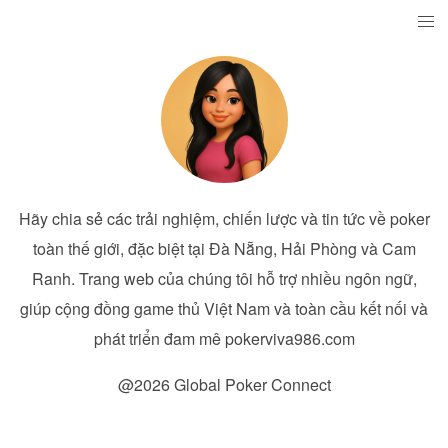
Hãy chia sẻ các trải nghiệm, chiến lược và tin tức về poker
toàn thế giới, đặc biệt tại Đà Nẵng, Hải Phòng và Cam
Ranh. Trang web của chúng tôi hỗ trợ nhiều ngôn ngữ,
giúp cộng đồng game thủ Việt Nam và toàn cầu kết nối và
phát triển đam mê pokerviva986.com
@2026 Global Poker Connect