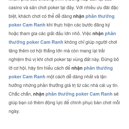
casino và sân chơi poker tại đây. Với nhiều ưu đãi đặc
biệt, khách chơi có thể dễ dàng
nhận
phần thưởng
poker Cam Ranh
khi thực hiện các bước đăng ký
hoặc tham gia các giải đấu lớn nhỏ. Việc
nhận
phần
thưởng poker Cam Ranh
không chỉ giúp người chơi
tăng thêm cơ hội thắng lớn mà còn mang lại trải
nghiệm thú vị khi chơi poker tại vùng đất này. Đừng bỏ
lỡ cơ hội, hãy tìm hiểu cách để
nhận
phần thưởng
poker Cam Ranh
một cách dễ dàng nhất và tận
hưởng những phần thưởng giá trị từ các nhà cái uy tín.
Chắc chắn,
nhận
phần thưởng poker Cam Ranh
sẽ
giúp bạn có thêm động lực để chinh phục bàn chơi mỗi
ngày.