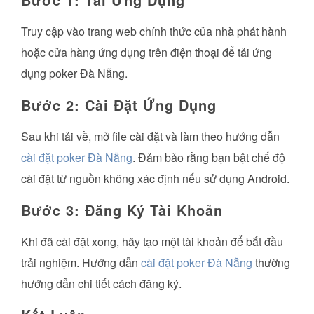
Truy cập vào trang web chính thức của nhà phát hành
hoặc cửa hàng ứng dụng trên điện thoại để tải ứng
dụng poker Đà Nẵng.
Bước 2: Cài Đặt Ứng Dụng
Sau khi tải về, mở file cài đặt và làm theo hướng dẫn
cài đặt poker Đà Nẵng
. Đảm bảo rằng bạn bật chế độ
cài đặt từ nguồn không xác định nếu sử dụng Android.
Bước 3: Đăng Ký Tài Khoản
Khi đã cài đặt xong, hãy tạo một tài khoản để bắt đầu
trải nghiệm. Hướng dẫn
cài đặt poker Đà Nẵng
thường
hướng dẫn chi tiết cách đăng ký.