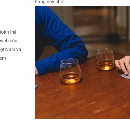
hứng này nhé!
 toàn thế
g web của
iệt Nam và
com