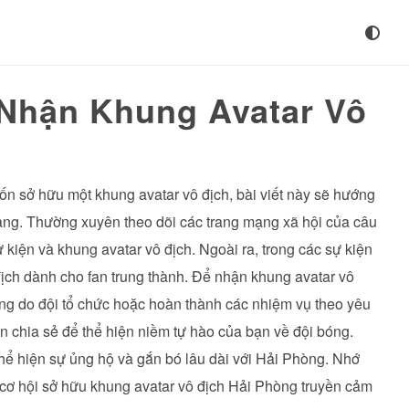
Nhận Khung Avatar Vô
n sở hữu một khung avatar vô địch, bài viết này sẽ hướng
àng. Thường xuyên theo dõi các trang mạng xã hội của câu
ự kiện và khung avatar vô địch. Ngoài ra, trong các sự kiện
 địch dành cho fan trung thành. Để nhận khung avatar vô
ng do đội tổ chức hoặc hoàn thành các nhiệm vụ theo yêu
n chia sẻ để thể hiện niềm tự hào của bạn về đội bóng.
hể hiện sự ủng hộ và gắn bó lâu dài với Hải Phòng. Nhớ
 cơ hội sở hữu khung avatar vô địch Hải Phòng truyền cảm