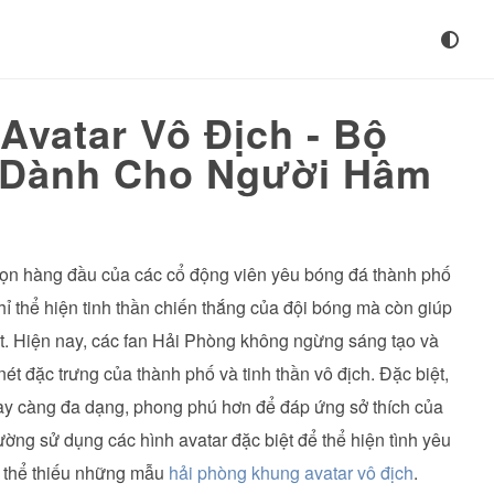
Avatar Vô Địch - Bộ
t Dành Cho Người Hâm
họn hàng đầu của các cổ động viên yêu bóng đá thành phố
ỉ thể hiện tinh thần chiến thắng của đội bóng mà còn giúp
. Hiện nay, các fan Hải Phòng không ngừng sáng tạo và
t đặc trưng của thành phố và tinh thần vô địch. Đặc biệt,
y càng đa dạng, phong phú hơn để đáp ứng sở thích của
ờng sử dụng các hình avatar đặc biệt để thể hiện tình yêu
 thể thiếu những mẫu
hải phòng khung avatar vô địch
.