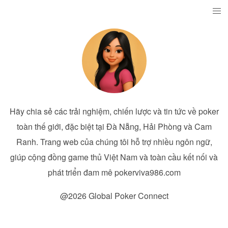
Hãy chia sẻ các trải nghiệm, chiến lược và tin tức về poker
toàn thế giới, đặc biệt tại Đà Nẵng, Hải Phòng và Cam
Ranh. Trang web của chúng tôi hỗ trợ nhiều ngôn ngữ,
giúp cộng đồng game thủ Việt Nam và toàn cầu kết nối và
phát triển đam mê pokerviva986.com
@2026 Global Poker Connect