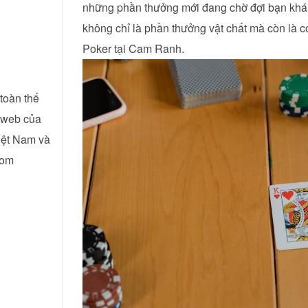
những phần thưởng mới đang chờ đợi bạn kh
không chỉ là phần thưởng vật chất mà còn là cơ
Poker tại Cam Ranh.
 toàn thế
g web của
iệt Nam và
com