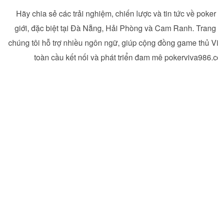
Hãy chia sẻ các trải nghiệm, chiến lược và tin tức về poker
giới, đặc biệt tại Đà Nẵng, Hải Phòng và Cam Ranh. Tran
chúng tôi hỗ trợ nhiều ngôn ngữ, giúp cộng đồng game thủ V
toàn cầu kết nối và phát triển đam mê pokerviva986.