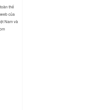
 toàn thế
g web của
iệt Nam và
com